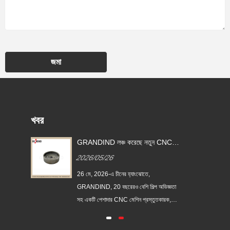
জমা
খবর
NC
GRANDIND লঞ্চ করেছে নতুন CNC
মেশিনযুক্ত ইস্পাত নলাকার থ্রেডেড কাপ
2026/05/26
ST-
বুশিং GI-CNC-ST-009
26 মে, 2026-এ চীনের হ্যাংঝোতে,
্ঞতার
GRANDIND, 20 বছরেরও বেশি শিল্প অভিজ্ঞতা
রক,
সহ একটি পেশাদার CNC মেশিন প্রস্তুতকারক,
আনুষ্ঠানিকভাবে নতুন GI-CNC-ST-009 ইস্পাত
ট চালু
নলাকার থ্রেডেড কাপ বুশিং চালু করেছে। এই