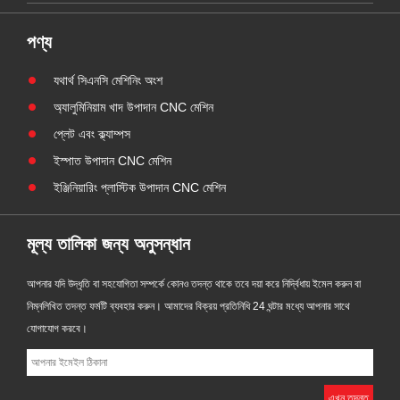
সের
উপাদানটি টেকসই, উচ্চ-নির্ভুল আবাসন এবং ভারী-শুল্ক
শিল্প যন্ত্রপাতিতে অবস্থানের অংশগুলির চাহিদা মেটাতে
পণ্য
তৈরি ক......
যথার্থ সিএনসি মেশিনিং অংশ
অ্যালুমিনিয়াম খাদ উপাদান CNC মেশিন
প্লেট এবং ক্ল্যাম্পস
ইস্পাত উপাদান CNC মেশিন
ইঞ্জিনিয়ারিং প্লাস্টিক উপাদান CNC মেশিন
মূল্য তালিকা জন্য অনুসন্ধান
আপনার যদি উদ্ধৃতি বা সহযোগিতা সম্পর্কে কোনও তদন্ত থাকে তবে দয়া করে নির্দ্বিধায় ইমেল করুন বা
নিম্নলিখিত তদন্ত ফর্মটি ব্যবহার করুন। আমাদের বিক্রয় প্রতিনিধি 24 ঘন্টার মধ্যে আপনার সাথে
যোগাযোগ করবে।