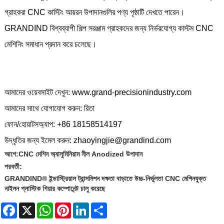
গ্রাহকরা CNC কাস্টিং আয়রন উপাদানগুলির পণ্য পৃষ্ঠাটি দেখতে পারেন।
GRANDIND বিশ্বব্যাপী শিল্প সরঞ্জাম গ্রাহকদের জন্য নির্ভরযোগ্য কাস্টম CNC
মেশিনিং সমাধান প্রদান করে চলেছে।
আমাদের ওয়েবসাইট দেখুন: www.grand-precisionindustry.com
আমাদের সাথে যোগাযোগ করুন: রিতা
ফোন/হোয়াটসঅ্যাপ: +86 18158514197
উদ্ধৃতির জন্য ইমেল করুন: zhaoyingjie@grandind.com
আগে:
CNC মেশিন অ্যালুমিনিয়াম নীল Anodized উপাদান
পরবর্তী:
GRANDIND® ইন্ডাস্ট্রিয়াল ট্রান্সমিশন দক্ষতা বাড়াতে উচ্চ-নির্ভুলতা CNC মেশিনযুক্ত
নাইলন প্লাস্টিক গিয়ার কম্পোনেন্ট চালু করেছে
Facebook
X
WhatsApp
Pinterest
LinkedIn
Share