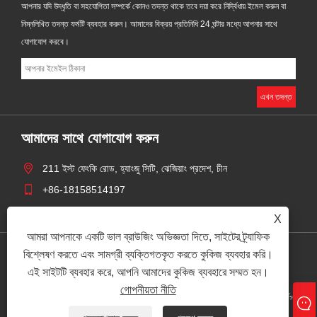
আপনার যদি উদ্ধৃতি বা সহযোগিতা সম্পর্কে কোনও তদন্ত থাকে তবে দয়া করে নির্দ্বিধায় ইমেল করুন বা
নিম্নলিখিত তদন্ত ফর্মটি ব্যবহার করুন। আমাদের বিক্রয় প্রতিনিধি 24 ঘন্টার মধ্যে আপনার সাথে
যোগাযোগ করবে।
আমাদের সাথে যোগাযোগ করুন
211 ইস্ট ফেংকি রোড, হ্যাংজু সিটি, ঝেজিয়াং প্রদেশ, চীন
+86-18158514197
zhaoyingjie@grandind.com
X
আমরা আপনাকে একটি ভাল ব্রাউজিং অভিজ্ঞতা দিতে, সাইটের ট্র্যাফিক
বিশ্লেষণ করতে এবং সামগ্রী ব্যক্তিগতকৃত করতে কুকিজ ব্যবহার করি।
Links
Sitemap
RSS
XML
গোপনীয়তা নীতি
এই সাইটটি ব্যবহার করে, আপনি আমাদের কুকিজ ব্যবহারে সম্মত হন।
গোপনীয়তা নীতি
কপিরাইট © 2025 Hangzhou Grand Import and Export Co., Ltd. সর্বস্বত্ব
সংরক্ষিত৷