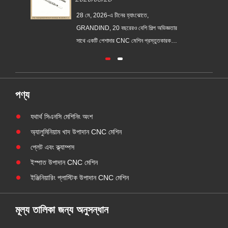
ST-
বুশিং GI-CNC-ST-009
টুথব্রাশ
003
26 মে, 2026-এ চীনের হ্যাংঝোতে,
28 মে, 202
্ঞতার
GRANDIND, 20 বছরেরও বেশি শিল্প অভিজ্ঞতা
GRANDIND, 
রক,
সহ একটি পেশাদার CNC মেশিন প্রস্তুতকারক,
সাথে একটি 
আনুষ্ঠানিকভাবে নতুন GI-CNC-ST-009 ইস্পাত
আনুষ্ঠানি
ট চালু
নলাকার থ্রেডেড কাপ বুশিং চালু করেছে। এই
স্টেইনলেস স্ট
সের
উপাদানটি টেকসই, উচ্চ-নির্ভুল আবাসন এবং ভারী-শুল্ক
করেছে। এই উ
শিল্প যন্ত্রপাতিতে অবস্থানের অংশগুলির চাহিদা মেটাতে
কঠোর পরিচ্ছন
পণ্য
তৈরি ক......
পূরণের ......
যথার্থ সিএনসি মেশিনিং অংশ
অ্যালুমিনিয়াম খাদ উপাদান CNC মেশিন
প্লেট এবং ক্ল্যাম্পস
ইস্পাত উপাদান CNC মেশিন
ইঞ্জিনিয়ারিং প্লাস্টিক উপাদান CNC মেশিন
মূল্য তালিকা জন্য অনুসন্ধান