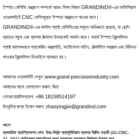
ইস্পাত মেশিনিং যন্ত্রাংশ সম্পর্কে আরও বিশদ বিবরণ GRANDIND®-এর অফিসিয়াল
ওয়েবসাইটে CNC মেশিনযুক্ত ইস্পাত যন্ত্রাংশে পাওয়া যাবে।
GRANDIND®-এর কাস্টম শ্যাফ্ট মেশিনিংয়ের সমৃদ্ধ অভিজ্ঞতা রয়েছে, যা ছোট-
ব্যাচের নমুনা এবং ব্যাপক উত্পাদন উভয়কেই সমর্থন করে। যথার্থ ইস্পাত ট্রান্সমিশন
শ্যাফ্ট ব্যাপকভাবে প্যাকেজিং যন্ত্রপাতি, অটোমেশন লাইন, টেক্সটাইল সরঞ্জাম এবং বিভিন্ন
পাওয়ার ট্রান্সমিশন ডিভাইসে ব্যবহৃত হয়।
আমাদের ওয়েবসাইট দেখুন: www.grand-precisionindustry.com
আমাদের সাথে যোগাযোগ করুন: রিতা
ফোন/হোয়াটসঅ্যাপ: +86 18158514197
উদ্ধৃতির জন্য ইমেল করুন: zhaoyingjie@grandind.com
আগে:
ব্যবহারিক অ্যাপ্লিকেশন কেস: উচ্চ-নির্ভুল অ্যালুমিনিয়াম অ্যালয় ফিক্সিং বন্ধনী (GI-CNC-
AL-001) অটোমেশন ক্লায়েন্টদের জন্য সরঞ্জামের অবস্থান নির্ভুলতা উন্নত করে