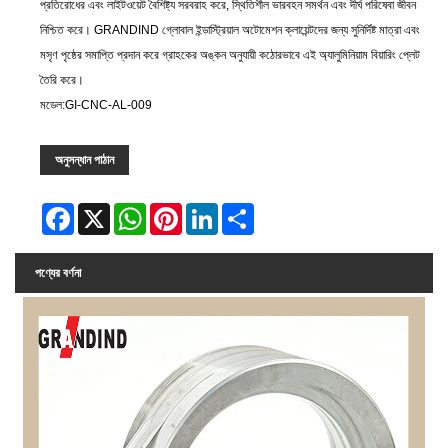
প্রতিরোধের এবং লাইটওয়েট বৈশিষ্ট্য সরবরাহ করে, স্থিতিশীল ভারবহন সমর্থন এবং দীর্ঘ পরিষেবা জীবন
নিশ্চিত করে। GRANDIND গ্লোবাল ইন্ডাস্ট্রিয়াল অটোমেশন ক্লায়েন্টদের জন্য সুনির্দিষ্ট মাত্রা এবং
মসৃণ পৃষ্ঠের সমাপ্তি প্রদান করে গ্রাহকের অঙ্কন অনুযায়ী কঠোরভাবে এই অ্যালুমিনিয়াম বিয়ারিং প্লেট
তৈরি করে।
মডেল:GI-CNC-AL-009
অনুসন্ধান পাঠান
Facebook
X
WhatsApp
Pinterest
LinkedIn
Share
পণ্যের বর্ণনা