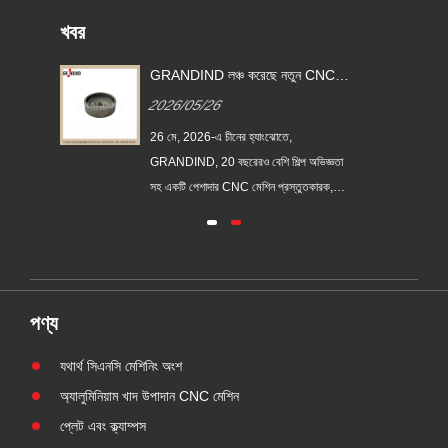
খবর
NC
GRANDIND লঞ্চ করেছে নতুন CNC
মেশিনযুক্ত ইস্পাত নলাকার থ্রেডেড কাপ
2026/05/26
ST-
বুশিং GI-CNC-ST-009
26 মে, 2026-এ চীনের হ্যাংঝোতে,
্ঞতার
GRANDIND, 20 বছরেরও বেশি শিল্প অভিজ্ঞতা
রক,
সহ একটি পেশাদার CNC মেশিন প্রস্তুতকারক,
আনুষ্ঠানিকভাবে নতুন GI-CNC-ST-009 ইস্পাত
ট চালু
নলাকার থ্রেডেড কাপ বুশিং চালু করেছে। এই
সের
উপাদানটি টেকসই, উচ্চ-নির্ভুল আবাসন এবং ভারী-শুল্ক
শিল্প যন্ত্রপাতিতে অবস্থানের অংশগুলির চাহিদা মেটাতে
তৈরি ক......
পণ্য
যথার্থ সিএনসি মেশিনিং অংশ
অ্যালুমিনিয়াম খাদ উপাদান CNC মেশিন
প্লেট এবং ক্ল্যাম্পস