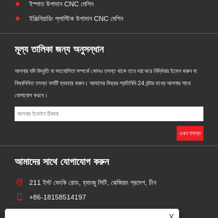
ইস্পাত উপাদান CNC মেশিন
ইঞ্জিনিয়ারিং প্লাস্টিক উপাদান CNC মেশিন
মূল্য তালিকা জন্য অনুসন্ধান
আপনার যদি উদ্ধৃতি বা সহযোগিতা সম্পর্কে কোনও তদন্ত থাকে তবে দয়া করে নির্দ্বিধায় ইমেল করুন বা
নিম্নলিখিত তদন্ত ফর্মটি ব্যবহার করুন। আমাদের বিক্রয় প্রতিনিধি 24 ঘন্টার মধ্যে আপনার সাথে
যোগাযোগ করবে।
আমাদের সাথে যোগাযোগ করুন
211 ইস্ট ফেংকি রোড, হ্যাংজু সিটি, ঝেজিয়াং প্রদেশ, চীন
+86-18158514197
zhaoyingjie@grandind.com
X