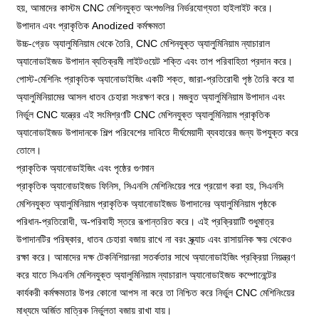
হয়, আমাদের কাস্টম CNC মেশিনযুক্ত অংশগুলির নির্ভরযোগ্যতা হাইলাইট করে।
উপাদান এবং প্রাকৃতিক Anodized কর্মক্ষমতা
উচ্চ-গ্রেড অ্যালুমিনিয়াম থেকে তৈরি, CNC মেশিনযুক্ত অ্যালুমিনিয়াম ন্যাচারাল
অ্যানোডাইজড উপাদান ব্যতিক্রমী লাইটওয়েট শক্তি এবং তাপ পরিবাহিতা প্রদান করে।
পোস্ট-মেশিনিং প্রাকৃতিক অ্যানোডাইজিং একটি শক্ত, জারা-প্রতিরোধী পৃষ্ঠ তৈরি করে যা
অ্যালুমিনিয়ামের আসল ধাতব চেহারা সংরক্ষণ করে। মজবুত অ্যালুমিনিয়াম উপাদান এবং
নির্ভুল CNC যন্ত্রের এই সংমিশ্রণটি CNC মেশিনযুক্ত অ্যালুমিনিয়াম প্রাকৃতিক
অ্যানোডাইজড উপাদানকে শিল্প পরিবেশের দাবিতে দীর্ঘমেয়াদী ব্যবহারের জন্য উপযুক্ত করে
তোলে।
প্রাকৃতিক অ্যানোডাইজিং এবং পৃষ্ঠের গুণমান
প্রাকৃতিক অ্যানোডাইজড ফিনিস, সিএনসি মেশিনিংয়ের পরে প্রয়োগ করা হয়, সিএনসি
মেশিনযুক্ত অ্যালুমিনিয়াম প্রাকৃতিক অ্যানোডাইজড উপাদানের অ্যালুমিনিয়াম পৃষ্ঠকে
পরিধান-প্রতিরোধী, অ-পরিবাহী স্তরে রূপান্তরিত করে। এই প্রক্রিয়াটি শুধুমাত্র
উপাদানটির পরিষ্কার, ধাতব চেহারা বজায় রাখে না বরং স্ক্র্যাচ এবং রাসায়নিক ক্ষয় থেকেও
রক্ষা করে। আমাদের দক্ষ টেকনিশিয়ানরা সতর্কতার সাথে অ্যানোডাইজিং প্রক্রিয়া নিয়ন্ত্রণ
করে যাতে সিএনসি মেশিনযুক্ত অ্যালুমিনিয়াম ন্যাচারাল অ্যানোডাইজড কম্পোনেন্টের
কার্যকরী কর্মক্ষমতার উপর কোনো আপস না করে তা নিশ্চিত করে নির্ভুল CNC মেশিনিংয়ের
মাধ্যমে অর্জিত মাত্রিক নির্ভুলতা বজায় রাখা যায়।