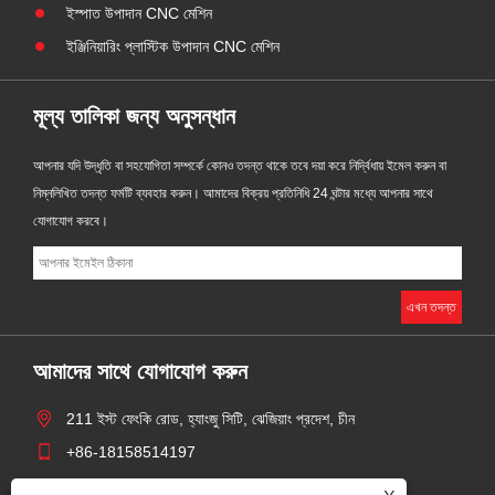
ইস্পাত উপাদান CNC মেশিন
ইঞ্জিনিয়ারিং প্লাস্টিক উপাদান CNC মেশিন
মূল্য তালিকা জন্য অনুসন্ধান
আপনার যদি উদ্ধৃতি বা সহযোগিতা সম্পর্কে কোনও তদন্ত থাকে তবে দয়া করে নির্দ্বিধায় ইমেল করুন বা
নিম্নলিখিত তদন্ত ফর্মটি ব্যবহার করুন। আমাদের বিক্রয় প্রতিনিধি 24 ঘন্টার মধ্যে আপনার সাথে
যোগাযোগ করবে।
আমাদের সাথে যোগাযোগ করুন
211 ইস্ট ফেংকি রোড, হ্যাংজু সিটি, ঝেজিয়াং প্রদেশ, চীন
+86-18158514197
zhaoyingjie@grandind.com