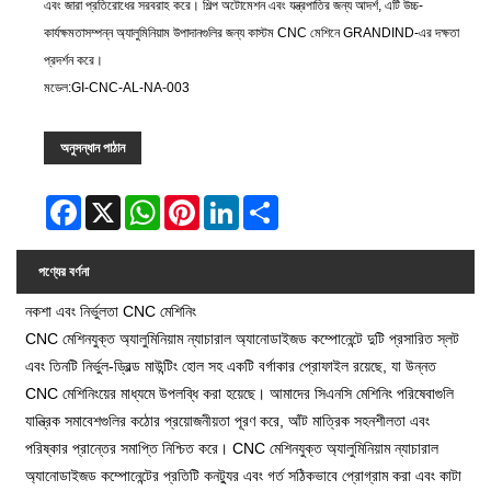
এবং জারা প্রতিরোধের সরবরাহ করে। শিল্প অটোমেশন এবং যন্ত্রপাতির জন্য আদর্শ, এটি উচ্চ-
কার্যক্ষমতাসম্পন্ন অ্যালুমিনিয়াম উপাদানগুলির জন্য কাস্টম CNC মেশিনে GRANDIND-এর দক্ষতা
প্রদর্শন করে।
মডেল:GI-CNC-AL-NA-003
অনুসন্ধান পাঠান
Facebook
X
WhatsApp
Pinterest
LinkedIn
Share
পণ্যের বর্ণনা
নকশা এবং নির্ভুলতা CNC মেশিনিং
CNC মেশিনযুক্ত অ্যালুমিনিয়াম ন্যাচারাল অ্যানোডাইজড কম্পোনেন্টে দুটি প্রসারিত স্লট
এবং তিনটি নির্ভুল-ড্রিল্ড মাউন্টিং হোল সহ একটি বর্গাকার প্রোফাইল রয়েছে, যা উন্নত
CNC মেশিনিংয়ের মাধ্যমে উপলব্ধি করা হয়েছে। আমাদের সিএনসি মেশিনিং পরিষেবাগুলি
যান্ত্রিক সমাবেশগুলির কঠোর প্রয়োজনীয়তা পূরণ করে, আঁট মাত্রিক সহনশীলতা এবং
পরিষ্কার প্রান্তের সমাপ্তি নিশ্চিত করে। CNC মেশিনযুক্ত অ্যালুমিনিয়াম ন্যাচারাল
অ্যানোডাইজড কম্পোনেন্টের প্রতিটি কনট্যুর এবং গর্ত সঠিকভাবে প্রোগ্রাম করা এবং কাটা