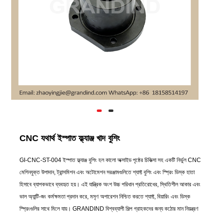
CNC যথার্থ ইস্পাত ফ্ল্যাঞ্জ খাদ বুশিং
GI-CNC-ST-004 ইস্পাত ফ্ল্যাঞ্জ বুশিং হল কালো অক্সাইড পৃষ্ঠের চিকিত্সা সহ একটি নির্ভুল CNC
মেশিনযুক্ত উপাদান, ট্রান্সমিশন এবং অটোমেশন সরঞ্জামগুলিতে শ্যাফ্ট বুশিং এবং স্প্রিং ডিস্ক হাতা
হিসাবে ব্যাপকভাবে ব্যবহৃত হয়। এই যান্ত্রিক অংশ উচ্চ পরিধান প্রতিরোধের, স্থিতিশীল আকার এবং
ভাল অ্যান্টি-জং কর্মক্ষমতা প্রদান করে, মসৃণ অপারেশন নিশ্চিত করতে শ্যাফ্ট, বিয়ারিং এবং ডিস্ক
স্প্রিংগুলির সাথে মিলে যায়। GRANDIND বিশ্বব্যাপী শিল্প গ্রাহকদের জন্য কঠোর মান নিয়ন্ত্রণ