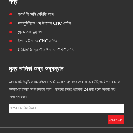
পণ্য
যথার্থ সিএনসি মেশিনিং অংশ
অ্যালুমিনিয়াম খাদ উপাদান CNC মেশিন
প্লেট এবং ক্ল্যাম্পস
ইস্পাত উপাদান CNC মেশিন
ইঞ্জিনিয়ারিং প্লাস্টিক উপাদান CNC মেশিন
মূল্য তালিকা জন্য অনুসন্ধান
আপনার যদি উদ্ধৃতি বা সহযোগিতা সম্পর্কে কোনও তদন্ত থাকে তবে দয়া করে নির্দ্বিধায় ইমেল করুন বা
নিম্নলিখিত তদন্ত ফর্মটি ব্যবহার করুন। আমাদের বিক্রয় প্রতিনিধি 24 ঘন্টার মধ্যে আপনার সাথে
যোগাযোগ করবে।