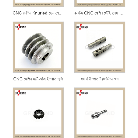
CNC মেশিন Knurled হেড মেশিন স্ক্রু
কাস্টম CNC মেশিন স্টেইনলেস স্টীল মিরর পালিশ উপাদান
CNC মেশিন মাল্টি-খাঁজ ইস্পাত পুলি
যথার্থ ইস্পাত ট্রান্সমিশন খাদ